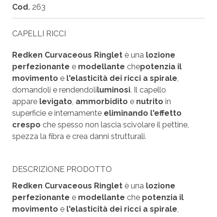
Cod.
263
CAPELLI RICCI
Redken Curvaceous Ringlet
è una
lozione
perfezionante
e
modellante
che
potenzia il
movimento
e
l'elasticità dei ricci a spirale
,
domandoli e rendendoli
luminosi
. Il capello
appare
levigato
,
ammorbidito
e
nutrito
in
superficie e internamente
eliminando l'effetto
crespo
che spesso non lascia scivolare il pettine,
spezza la fibra e crea danni strutturali.
DESCRIZIONE PRODOTTO
Redken Curvaceous Ringlet
è una
lozione
perfezionante
e
modellante
che
potenzia il
movimento
e
l'elasticità dei ricci a spirale
,