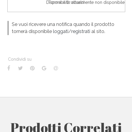
Torna a trovarci
Disponibilità: attualmente non disponibile
Se vuoi ricevere una notifica quando il prodotto
tornerà disponibile
loggati
/
registrati
al sito.
Condividi su
Prodotti Correlati