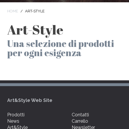
HOME
ART-STYLE
Art-Style
Una selezione di prodotti
per ogni esigenza
Art&Style Web Site
Prodotti
Contatti
News
Carrello
Art&Style
Newsletter