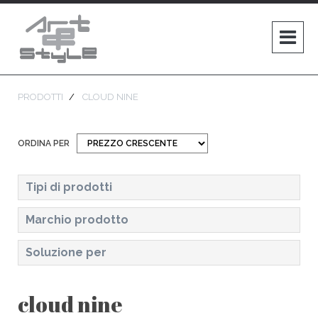
PRODOTTI
CLOUD NINE
ORDINA PER
Tipi di prodotti
Marchio prodotto
STRUMENTI PROFESSIONALI
(3)
Soluzione per
CLOUD NINE
(3)
TUTTI I TIPI DI CAPELLI
(3)
cloud nine