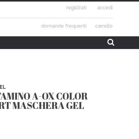
registrati
accedi
domande frequenti
carrello
EL
TAMINO A-OX COLOR
ERT MASCHERA GEL