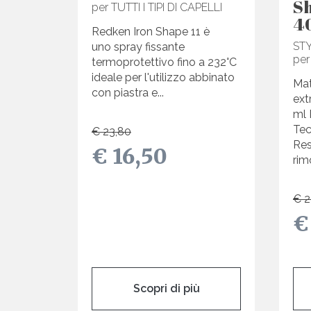
S
per TUTTI I TIPI DI CAPELLI
4
Redken Iron Shape 11 è
ST
uno spray fissante
per
termoprotettivo fino a 232°C
ideale per l'utilizzo abbinato
Mat
con piastra e...
ext
ml 
Tec
€ 23,80
Res
€ 16,50
rim
€ 2
€
Scopri di più