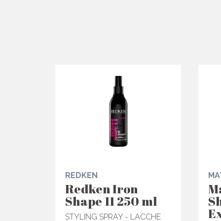
REDKEN
MA
Redken Iron
M
Shape 11 250 ml
S
Ex
STYLING SPRAY - LACCHE