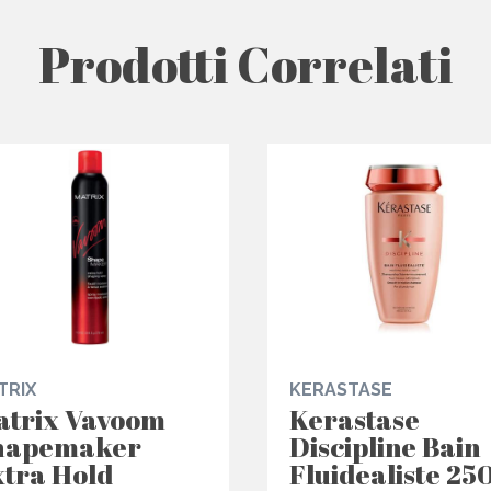
Prodotti Correlati
TRIX
KERASTASE
atrix Vavoom
Kerastase
hapemaker
Discipline Bain
tra Hold
Fluidealiste 25