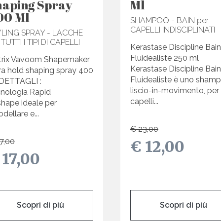
haping Spray
Ml
00 Ml
SHAMPOO - BAIN per
CAPELLI INDISCIPLINATI
YLING SPRAY - LACCHE
 TUTTI I TIPI DI CAPELLI
Kerastase Discipline Bain
Fluidealiste 250 ml
rix Vavoom Shapemaker
Kerastase Discipline Bain
ra hold shaping spray 400
Fluidealiste è uno sham
DETTAGLI :
liscio-in-movimento, per
nologia Rapid
capelli...
hape ideale per
odellare e...
€ 23,00
7,00
€ 12,00
 17,00
Scopri di più
Scopri di più