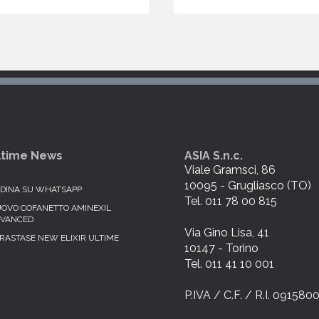
ltime News
ASIA S.n.c.
Viale Gramsci, 86
10095 - Grugliasco (TO)
DINA SU WHATSAPP
Tel. 011 78 00 815
OVO COFANETTO AMINEXIL
VANCED
Via Gino Lisa, 41
RASTASE NEW ELIXIR ULTIME
10147 - Torino
Tel. 011 41 10 001
P.IVA / C.F. / R.I. 09158