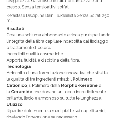
levigatezza. Garantisce fluidità, brillantezza e anti-
crespo. Senza tensioattivi solfati.
Kerastase Discipline Bain Fluidealiste Senza Solfati 250
ml
Risultati
Crea una schiuma abbondante e ricca pur rispettando
l'integrità della fibra capillare indebolita dal lisciaggio
o trattamenti di colore.
Incredibili qualità cosmetiche.
Apporta fluidità e disciplina della fibra.
Tecnologia
Arricchito di una formulazione innovativa che sfrutta
le qualità di tre ingredienti mirati: il
Polimero
Cationico
, il Polimero della
Morpho-Keratine
e
la
Ceramide
che donano un tocco incredibilmente
brillante, liscio e armonioso su tutte le lunghezze.
Utilizzo
Ripartire dolcemente a mani piatte sui capelli umidi,
ripetendo l'operazione se necessario.