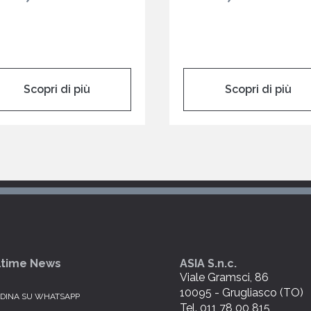
Scopri di più
Scopri di più
ltime News
ASIA S.n.c.
Viale Gramsci, 86
10095 - Grugliasco (TO)
DINA SU WHATSAPP
Tel. 011 78 00 815