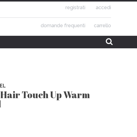
registrati
accedi
domande frequenti
carrello
EL
 Hair Touch Up Warm
l