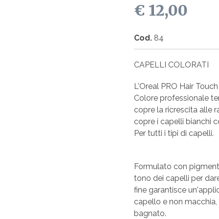
€ 12,00
Cod.
84
CAPELLI COLORATI
L'Oreal PRO Hair Touc
Colore professionale t
copre la ricrescita alle r
copre i capelli bianchi c
Per tutti i tipi di capelli.
Formulato con pigmenti 
tono dei capelli per da
fine garantisce un'applic
capello e non macchia,
bagnato.