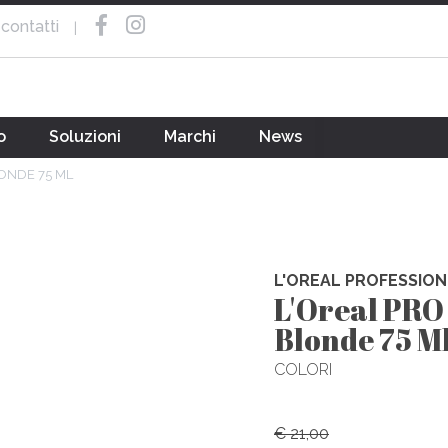
contatti
|
o
Soluzioni
Marchi
News
ONDE 75 ML
L'OREAL PROFESSION
L'Oreal PRO
Blonde 75 M
COLORI
€ 21,00