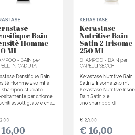
RASTASE
KERASTASE
erastase
Kerastase
nsifique Bain
Nutritive Bain
ensitè Homme
Satin 2 Irisome
50 Ml
250 Ml
AMPOO - BAIN per
SHAMPOO - BAIN per
PELLI IN CADUTA
CAPELLI SECCHI
astase Densifique Bain
Kerastase Nutritive Bain
sitè Homme 250 ml è
Satin 2 Irisome 250 ml
 shampoo studiato
Kerastase Nutritive Iriso
ositamente per chiome
Bain Satin 2 è
chili assottigliate e che...
uno shampoo di...
3,00
€ 23,00
 16,00
€ 16,00