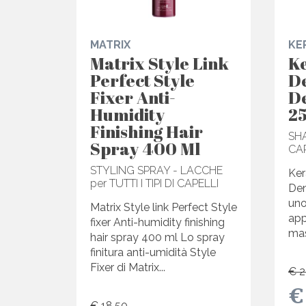
MATRIX
KE
Matrix Style Link
K
Perfect Style
De
Fixer Anti-
D
Humidity
2
Finishing Hair
SH
Spray 400 Ml
CA
STYLING SPRAY - LACCHE
Ker
per TUTTI I TIPI DI CAPELLI
Den
uno
Matrix Style link Perfect Style
app
fixer Anti-humidity finishing
mas
hair spray 400 ml Lo spray
finitura anti-umidità Style
Fixer di Matrix...
€ 2
€
€ 18,50