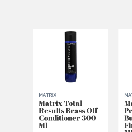
MATRIX
MA
Matrix Total
Ma
Results Brass Off
Pe
Conditioner 300
Bu
Ml
Fi