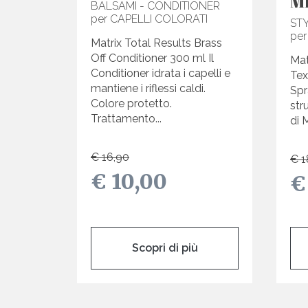
M
BALSAMI - CONDITIONER
per CAPELLI COLORATI
ST
per
Matrix Total Results Brass
Off Conditioner 300 ml Il
Mat
Conditioner idrata i capelli e
Tex
mantiene i riflessi caldi.
Spr
Colore protetto.
str
Trattamento...
di M
€ 16,90
€ 1
€ 10,00
€
Scopri di più