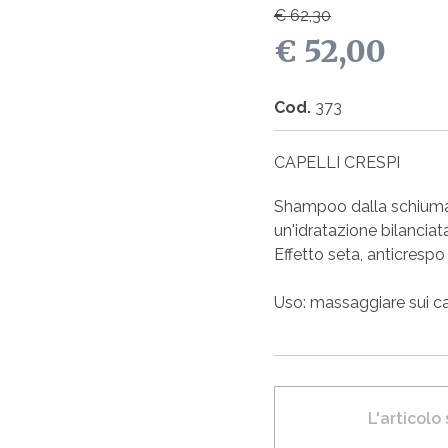
€ 62,30
€ 52,00
Cod.
373
CAPELLI CRESPI
Shampoo dalla schiuma r
un'idratazione bilanciata 
Effetto seta, anticrespo
Uso: massaggiare sui cap
L'articolo