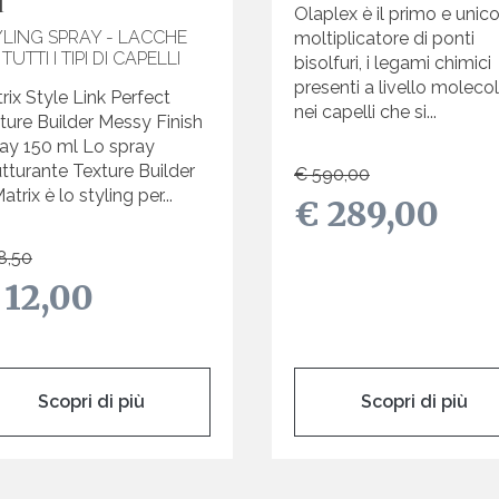
l
Olaplex è il primo e unic
YLING SPRAY - LACCHE
moltiplicatore di ponti
 TUTTI I TIPI DI CAPELLI
bisolfuri, i legami chimici
presenti a livello moleco
rix Style Link Perfect
nei capelli che si...
ture Builder Messy Finish
ay 150 ml Lo spray
utturante Texture Builder
€ 590,00
atrix è lo styling per...
€ 289,00
8,50
 12,00
Scopri di più
Scopri di più