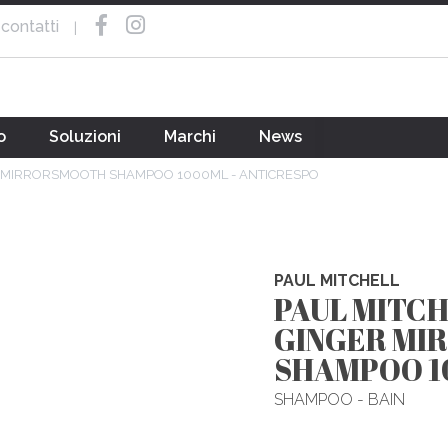
contatti
|
o
Soluzioni
Marchi
News
R MIRRORSMOOTH SHAMPOO 1000ML - ANTICRESPO
PAUL MITCHELL
PAUL MITC
GINGER MI
SHAMPOO 1
SHAMPOO - BAIN