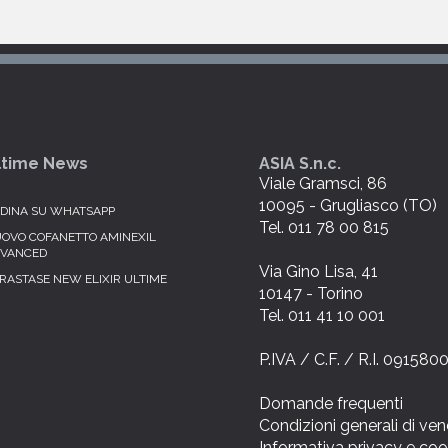
ltime News
ASIA S.n.c.
Viale Gramsci, 86
10095 - Grugliasco (TO)
DINA SU WHATSAPP
Tel. 011 78 00 815
OVO COFANETTO AMINEXIL
VANCED
Via Gino Lisa, 41
RASTASE NEW ELIXIR ULTIME
10147 - Torino
Tel. 011 41 10 001
P.IVA / C.F. / R.I. 09158
Domande frequenti
Condizioni generali di ven
Informativa privacy e coo