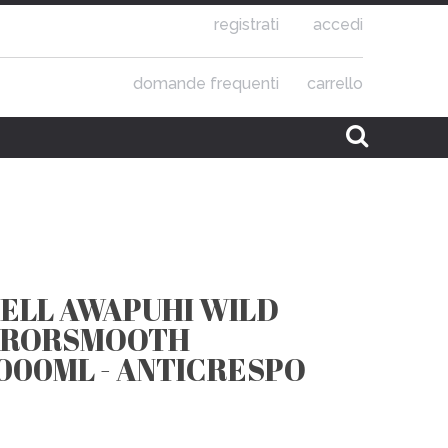
registrati
accedi
domande frequenti
carrello
HELL AWAPUHI WILD
RRORSMOOTH
000ML - ANTICRESPO