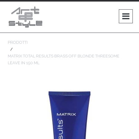
PRODOTTI
MATRIX TOTAL RESULTS BRASS OFF BLONDE THREESOME
LEAVE IN 150 ML