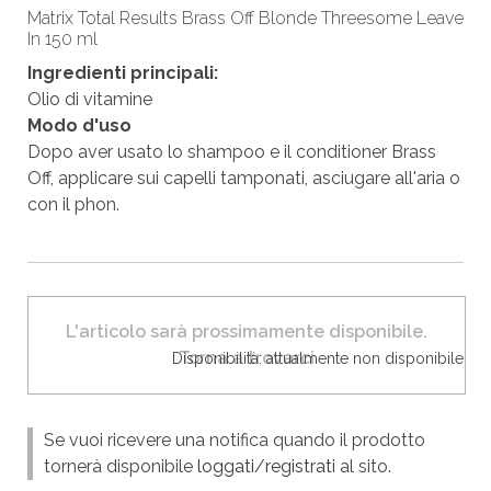
Matrix Total Results Brass Off Blonde Threesome Leave
In 150 ml
Ingredienti principali:
Olio di vitamine
Modo d'uso
Dopo aver usato lo shampoo e il conditioner Brass
Off, applicare sui capelli tamponati, asciugare all'aria o
con il phon.
L'articolo sarà prossimamente disponibile.
Torna a trovarci
Disponibilità: attualmente non disponibile
Se vuoi ricevere una notifica quando il prodotto
tornerà disponibile
loggati
/
registrati
al sito.