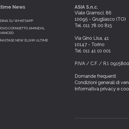
ltime News
ASIA S.n.c.
Viale Gramsci, 86
10095 - Grugliasco (TO)
DINA SU WHATSAPP
Tel. 011 78 00 815
OVO COFANETTO AMINEXIL
VANCED
Via Gino Lisa, 41
RASTASE NEW ELIXIR ULTIME
10147 - Torino
Tel. 011 41 10 001
P.IVA / C.F. / R.I. 09158
Domande frequenti
Condizioni generali di ven
Informativa privacy e coo