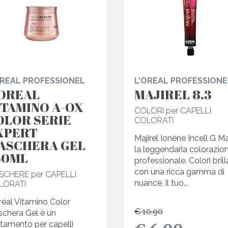
OREAL PROFESSIONEL
L'OREAL PROFESSIONE
'OREAL
MAJIREL 8.3
ITAMINO A-OX
COLORI per CAPELLI
OLOR SERIE
COLORATI
XPERT
Majirel Ionène Incell G Maj
ASCHERA GEL
la leggendaria colorazio
50ML
professionale. Colori brill
con una ricca gamma di
SCHERE per CAPELLI
nuance, il tuo...
LORATI
réal Vitamino Color
€ 10,90
chera Gel è un
ttamento per capelli