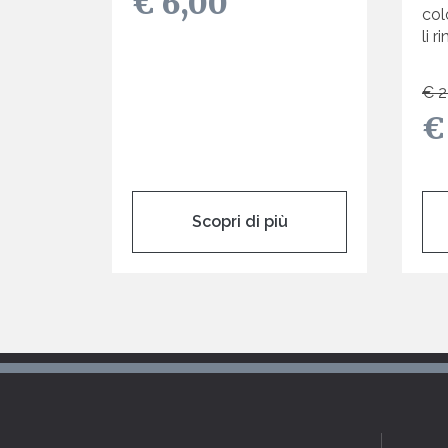
€ 6,00
col
li r
€ 2
€
Scopri di più