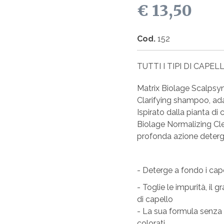
€ 13,50
Cod.
152
TUTTI I TIPI DI CAPELL
Matrix Biolage Scalps
Clarifying shampoo, ada
Ispirato dalla pianta di
Biolage Normalizing C
profonda azione detergen
- Deterge a fondo i cape
- Toglie le impurità, il gr
di capello
- La sua formula senza 
colorati