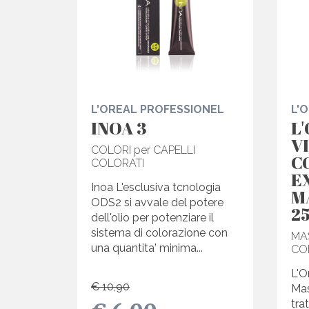
L'OREAL PROFESSIONEL
L'
INOA 3
L
V
COLORI per CAPELLI
C
COLORATI
E
Inoa L'esclusiva tcnologia
M
ODS2 si avvale del potere
2
dell'olio per potenziare il
sistema di colorazione con
MA
una quantita' minima...
CO
L'O
€ 10,90
Mas
tra