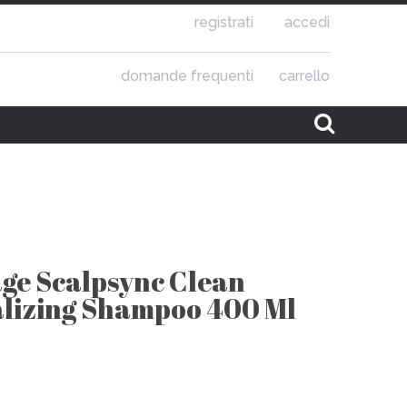
registrati
accedi
domande frequenti
carrello
age Scalpsync Clean
lizing Shampoo 400 Ml