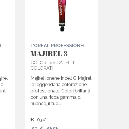
L
L'OREAL PROFESSIONEL
MAJIREL 3
COLORI per CAPELLI
COLORATI
irel,
Majirel Ionène Incell G Majirel,
ne
la leggendaria colorazione
anti
professionale. Colori brillanti
con una ricca gamma di
nuance, il tuo...
€ 10,90