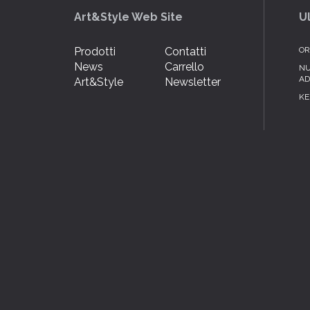
Art&Style Web Site
U
Prodotti
Contatti
OR
News
Carrello
NU
AD
Art&Style
Newsletter
KE