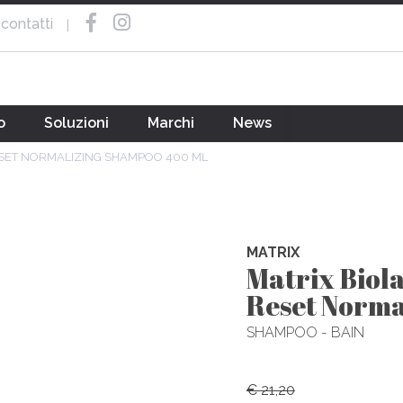
contatti
|
o
Soluzioni
Marchi
News
ESET NORMALIZING SHAMPOO 400 ML
MATRIX
Matrix Biol
Reset Norma
SHAMPOO - BAIN
€ 21,20