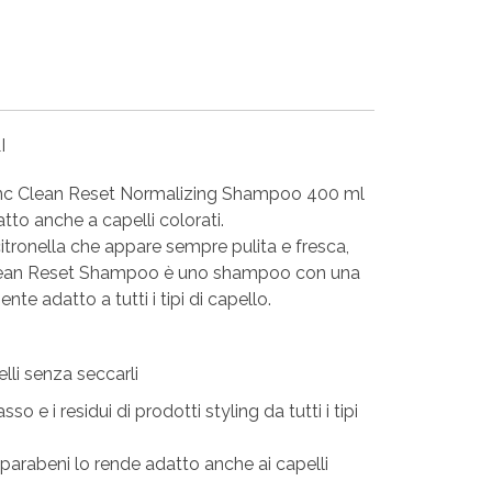
I
ync Clean Reset Normalizing Shampoo 400 ml
tto anche a capelli colorati.
 citronella che appare sempre pulita e fresca,
lean Reset Shampoo è uno shampoo con una
te adatto a tutti i tipi di capello.
lli senza seccarli
asso e i residui di prodotti styling da tutti i tipi
parabeni lo rende adatto anche ai capelli