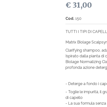
€ 31,00
Cod.
150
TUTTI I TIPI DI CAPELL
Matrix Biolage Scalps
Clarifying shampoo, ada
Ispirato dalla pianta di
Biolage Normalizing C
profonda azione detergen
- Deterge a fondo i cape
- Toglie le impurità, il gr
di capello
- La sua formula senza 