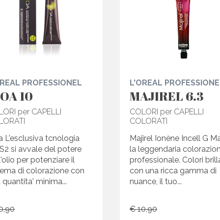
OREAL PROFESSIONEL
L'OREAL PROFESSIONE
NOA 10
MAJIREL 6.3
ORI per CAPELLI
COLORI per CAPELLI
LORATI
COLORATI
a L'esclusiva tcnologia
Majirel Ionène Incell G Maj
2 si avvale del potere
la leggendaria colorazio
l'olio per potenziare il
professionale. Colori brill
tema di colorazione con
con una ricca gamma di
 quantita' minima...
nuance, il tuo...
0,90
€ 10,90