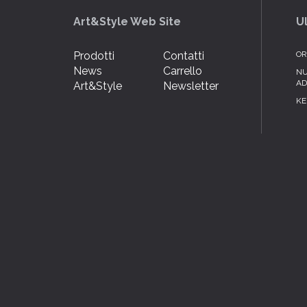
Art&Style Web Site
U
Prodotti
Contatti
OR
News
Carrello
NU
AD
Art&Style
Newsletter
KE