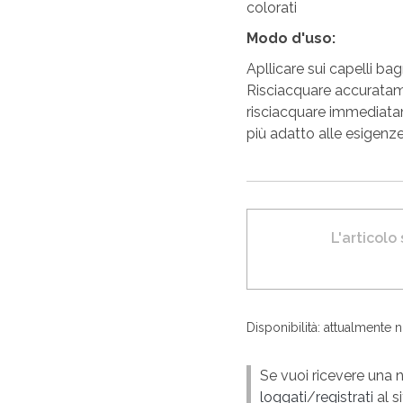
colorati
Modo d'uso:
Apllicare sui capelli b
Risciacquare accuratame
risciacquare immediatam
più adatto alle esigenze
L'articolo
Disponibilità: attualmente 
Se vuoi ricevere una n
loggati
/
registrati
al si