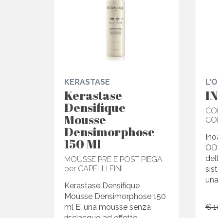
KERASTASE
L'
Kerastase
I
Densifique
COL
Mousse
CO
Densimorphose
Ino
150 Ml
ODS
del
MOUSSE PRE E POST PIEGA
per CAPELLI FINI
sis
una
Kerastase Densifique
Mousse Densimorphose 150
ml E' una mousse senza
€ 1
risciacquo ad effetto