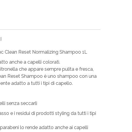
I
ync Clean Reset Normalizing Shampoo 1L
tto anche a capelli colorati.
 citronella che appare sempre pulita e fresca,
lean Reset Shampoo è uno shampoo con una
te adatto a tutti i tipi di capello.
lli senza seccarli
asso e i residui di prodotti styling da tutti i tipi
parabeni lo rende adatto anche ai capelli