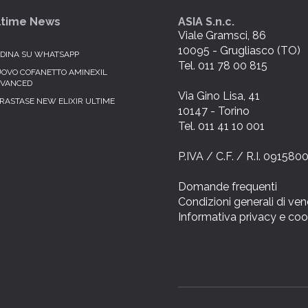
ltime News
ASIA S.n.c.
Viale Gramsci, 86
10095 - Grugliasco (TO)
DINA SU WHATSAPP
Tel. 011 78 00 815
OVO COFANETTO AMINEXIL
VANCED
Via Gino Lisa, 41
RASTASE NEW ELIXIR ULTIME
10147 - Torino
Tel. 011 41 10 001
P.IVA / C.F. / R.I. 09158
Domande frequenti
Condizioni generali di ven
Informativa privacy e coo