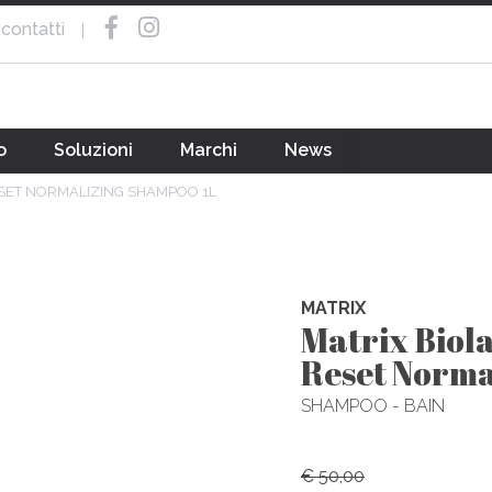
contatti
|
o
Soluzioni
Marchi
News
ESET NORMALIZING SHAMPOO 1L
MATRIX
Matrix Biol
Reset Norma
SHAMPOO - BAIN
€ 50,00