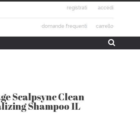
registrati
accedi
domande frequenti
carrello
age Scalpsync Clean
lizing Shampoo 1L