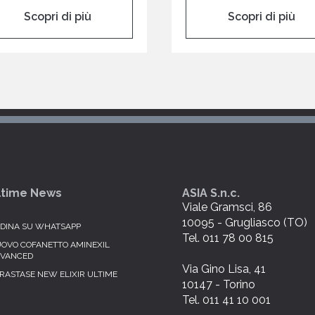
Scopri di più
Scopri di più
ltime News
ASIA S.n.c.
Viale Gramsci, 86
10095 - Grugliasco (TO)
DINA SU WHATSAPP
Tel. 011 78 00 815
OVO COFANETTO AMINEXIL
VANCED
Via Gino Lisa, 41
RASTASE NEW ELIXIR ULTIME
10147 - Torino
Tel. 011 41 10 001