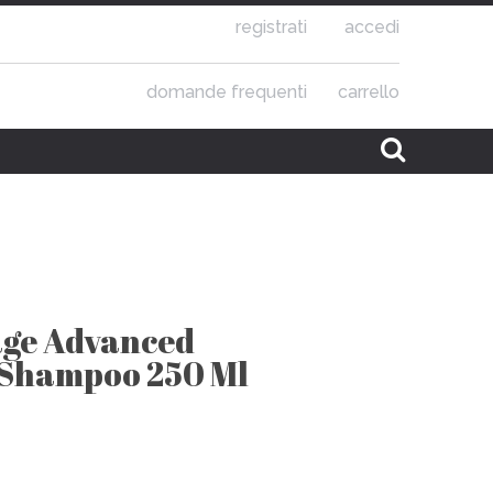
registrati
accedi
domande frequenti
carrello
age Advanced
 Shampoo 250 Ml