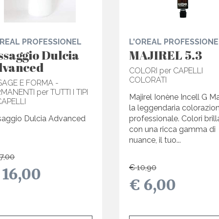
OREAL PROFESSIONEL
L'OREAL PROFESSIONE
ssaggio Dulcia
MAJIREL 5.3
dvanced
COLORI per CAPELLI
COLORATI
SAGE E FORMA -
MANENTI per TUTTI I TIPI
Majirel Ionène Incell G Maj
CAPELLI
la leggendaria colorazio
saggio Dulcia Advanced
professionale. Colori brill
con una ricca gamma di
nuance, il tuo...
7,00
€ 10,90
 16,00
€ 6,00