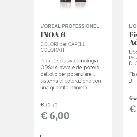
L'OREAL PROFESSIONEL
L'
INOA 6
Fi
A
COLORI per CAPELLI
COLORATI
LIS
PER
Inoa L'esclusiva tcnologia
DI 
ODS2 si avvale del potere
dell'olio per potenziare il
Fis
sistema di colorazione con
1l
una quantita' minima...
€ 2
€ 10,90
€
€ 6,00