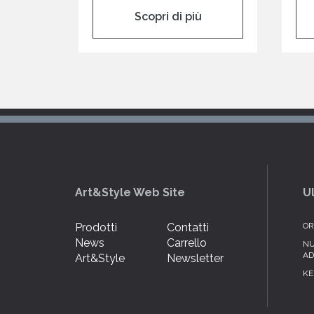
Scopri di più
Art&Style Web Site
U
Prodotti
Contatti
OR
News
Carrello
NU
AD
Art&Style
Newsletter
KE