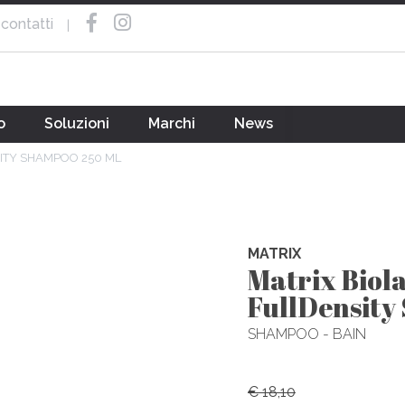
contatti
|
o
Soluzioni
Marchi
News
ITY SHAMPOO 250 ML
MATRIX
Matrix Biol
FullDensity
SHAMPOO - BAIN
€ 18,10