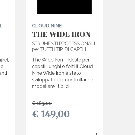
L
CLOUD NINE
THE WIDE IRON
STRUMENTI PROFESSIONALI
per TUTTI I TIPI DI CAPELLI
irel,
The Wide Iron - Ideale per
ne
capelli lunghi e folti Il Cloud
anti
Nine Wide Iron è stato
sviluppato per controllare e
modellare i tipi di...
€ 189,00
€ 149,00