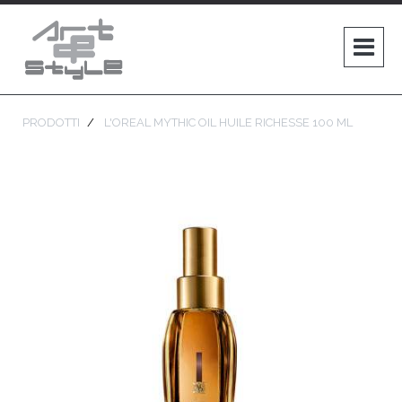
PRODOTTI
L'OREAL MYTHIC OIL HUILE RICHESSE 100 ML