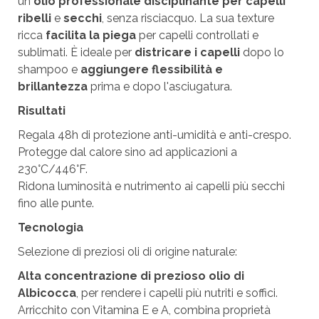
un
olio
professionale disciplinante per capelli
ribelli
e
secchi
, senza risciacquo. La sua texture
ricca
facilita la piega
per capelli controllati e
sublimati. È ideale per
districare i capelli
dopo lo
shampoo e
aggiungere flessibilità e
brillantezza
prima e dopo l'asciugatura.
Risultati
Regala 48h di protezione anti-umidità e anti-crespo.
Protegge dal calore sino ad applicazioni a
230°C/446°F.
Ridona luminosità e nutrimento ai capelli più secchi
fino alle punte.
Tecnologia
Selezione di preziosi oli di origine naturale:
Alta concentrazione di prezioso olio di
Albicocca
, per rendere i capelli più nutriti e soffici.
Arricchito con Vitamina E e A, combina proprietà