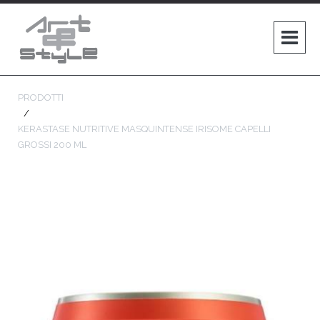
PRODOTTI
KERASTASE NUTRITIVE MASQUINTENSE IRISOME CAPELLI
GROSSI 200 ML