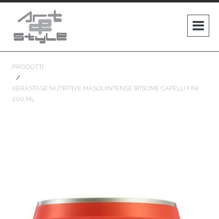
PRODOTTI
KERASTASE NUTRITIVE MASQUINTENSE IRISOME CAPELLI FINI
200 ML