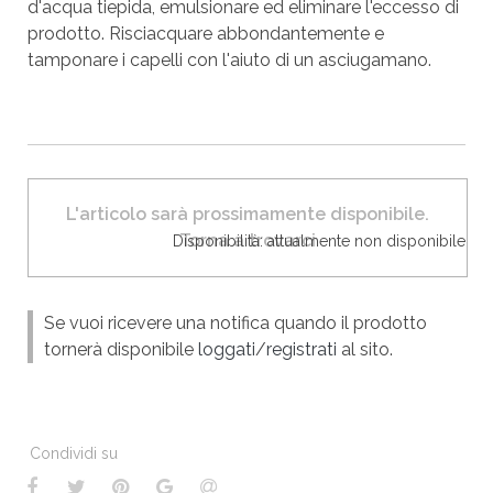
d'acqua tiepida, emulsionare ed eliminare l'eccesso di
prodotto. Risciacquare abbondantemente e
tamponare i capelli con l'aiuto di un asciugamano.
L'articolo sarà prossimamente disponibile.
Torna a trovarci
Disponibilità: attualmente non disponibile
Se vuoi ricevere una notifica quando il prodotto
tornerà disponibile
loggati
/
registrati
al sito.
Condividi su